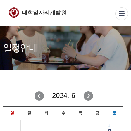
대학일자리개발원
일정안내
2024. 6
일
월
화
수
목
금
토
1