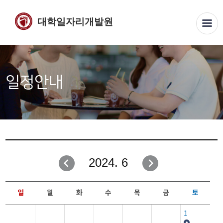
대학일자리개발원
일정안내
2024. 6
일
월
화
수
목
금
토
1