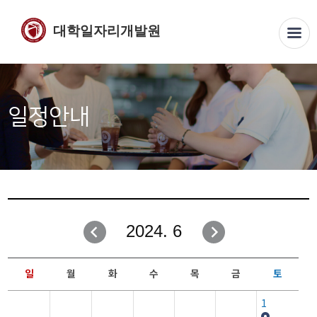
대학일자리개발원
일정안내
2024. 6
일
월
화
수
목
금
토
1