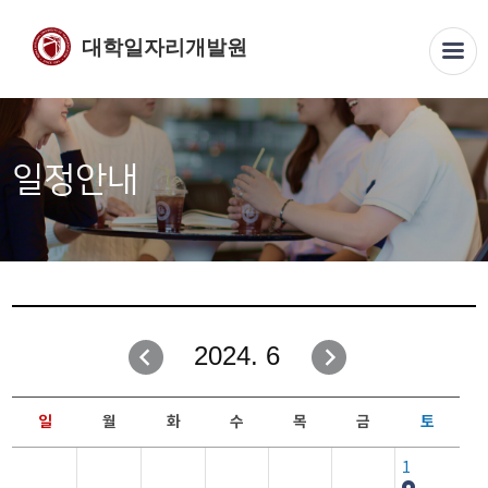
대학일자리개발원
일정안내
2024. 6
일
월
화
수
목
금
토
1