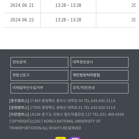
2024. 06. 21
13:28 ~ 13:28
20
2024. 06. 22
13:28 ~ 13:28
20
정보공개
대학정보공시
청렴신문고
개인정보처리방침
이메일무단수집거부
조직/직원안내
[충주캠퍼스]
27469 충청북도 충주시 대학로 50 TEL.043-841-5114
[증평캠퍼스]
27909 충청북도 증평군 대학로 61 TEL.043-820-5114
[의왕캠퍼스]
16106 경기도 의왕시 철도박물관로 157 TEL.031-460-0500
COPYRIGHT(c)2017 KOREA NATIONAL UNIVERSITY OF
TRANSPORTATION.ALL RIGHTS RESERVED