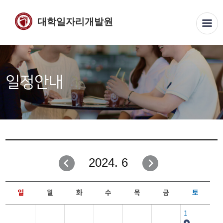
대학일자리개발원
일정안내
2024. 6
일
월
화
수
목
금
토
1