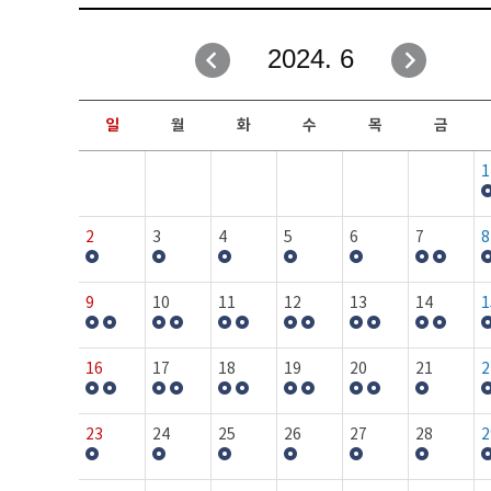
취업성공지원과
자유게시판
2024. 6
창업지원·교육센터
일정안내
현장실습/IPP사업단
보도자료
일
월
화
수
목
금
커뮤니티
행사갤러리
1
홈페이지가이드
프로그램제안
2
3
4
5
6
7
8
9
10
11
12
13
14
1
16
17
18
19
20
21
2
23
24
25
26
27
28
2