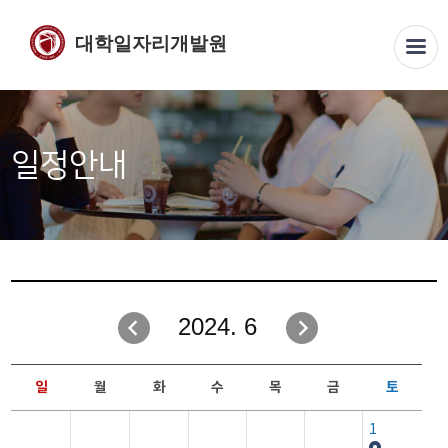
대학일자리개발원
일정안내
2024. 6
일
월
화
수
목
금
토
1