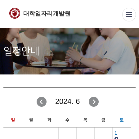
대학일자리개발원
일정안내
2024. 6
일
월
화
수
목
금
토
1