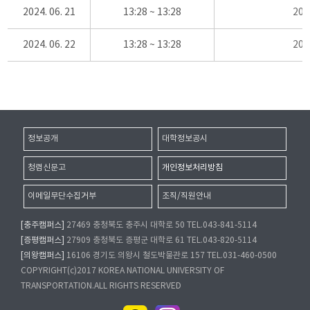
2024. 06. 21
13:28 ~ 13:28
20
2024. 06. 22
13:28 ~ 13:28
20
정보공개
대학정보공시
청렴신문고
개인정보처리방침
이메일무단수집거부
조직/직원안내
[충주캠퍼스]
27469 충청북도 충주시 대학로 50 TEL.043-841-5114
[증평캠퍼스]
27909 충청북도 증평군 대학로 61 TEL.043-820-5114
[의왕캠퍼스]
16106 경기도 의왕시 철도박물관로 157 TEL.031-460-0500
COPYRIGHT(c)2017 KOREA NATIONAL UNIVERSITY OF
TRANSPORTATION.ALL RIGHTS RESERVED