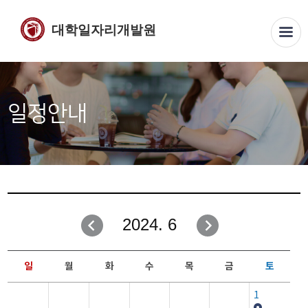
대학일자리개발원
일정안내
2024. 6
일
월
화
수
목
금
토
1