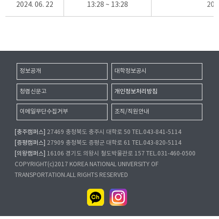
2024. 06. 22
13:28 ~ 13:28
20
정보공개
대학정보공시
청렴신문고
개인정보처리방침
이메일무단수집거부
조직/직원안내
[충주캠퍼스]
27469 충청북도 충주시 대학로 50 TEL.043-841-5114
[증평캠퍼스]
27909 충청북도 증평군 대학로 61 TEL.043-820-5114
[의왕캠퍼스]
16106 경기도 의왕시 철도박물관로 157 TEL.031-460-0500
COPYRIGHT(c)2017 KOREA NATIONAL UNIVERSITY OF
TRANSPORTATION.ALL RIGHTS RESERVED