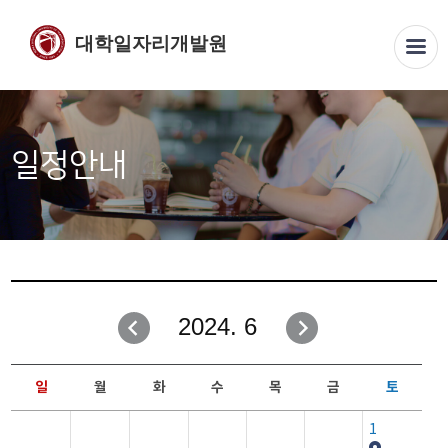
대학일자리개발원
일정안내
2024. 6
일
월
화
수
목
금
토
1