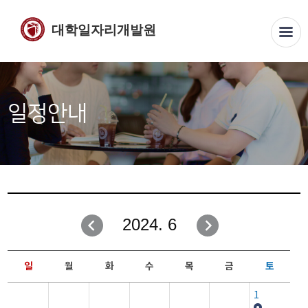
대학일자리개발원
일정안내
2024. 6
일
월
화
수
목
금
토
1