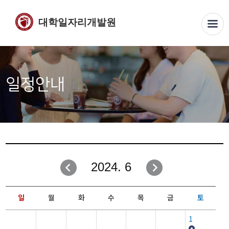
대학일자리개발원
일정안내
2024. 6
일
월
화
수
목
금
토
1