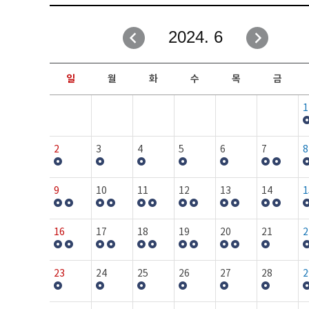
취업성공지원과
자유게시판
2024. 6
창업지원·교육센터
일정안내
현장실습/IPP사업단
보도자료
일
월
화
수
목
금
커뮤니티
행사갤러리
1
홈페이지가이드
프로그램제안
2
3
4
5
6
7
8
9
10
11
12
13
14
1
16
17
18
19
20
21
2
23
24
25
26
27
28
2