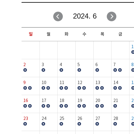
취업성공지원과
자유게시판
2024. 6
창업지원·교육센터
일정안내
현장실습/IPP사업단
보도자료
일
월
화
수
목
금
커뮤니티
행사갤러리
1
홈페이지가이드
프로그램제안
2
3
4
5
6
7
8
9
10
11
12
13
14
1
16
17
18
19
20
21
2
23
24
25
26
27
28
2