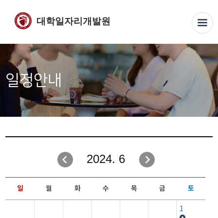
대학일자리개발원
일정안내
2024. 6
일
월
화
수
목
금
토
1