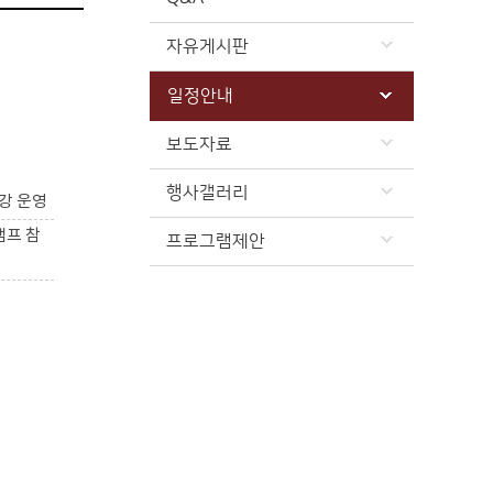
자유게시판
일정안내
보도자료
행사갤러리
강 운영
캠프 참
프로그램제안