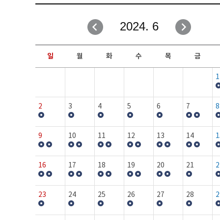
취업성공지원과
자유게시판
2024. 6
창업지원·교육센터
일정안내
현장실습/IPP사업단
보도자료
일
월
화
수
목
금
커뮤니티
행사갤러리
1
홈페이지가이드
프로그램제안
2
3
4
5
6
7
8
9
10
11
12
13
14
1
16
17
18
19
20
21
2
23
24
25
26
27
28
2