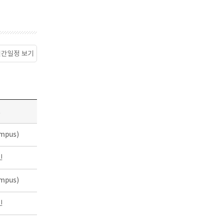
월간일정 보기
소
mpus)
인
mpus)
인