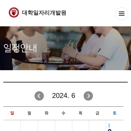
대학일자리개발원
일정안내
2024. 6
일
월
화
수
목
금
토
1