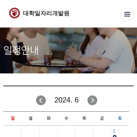
대학일자리개발원
일정안내
2024. 6
일
월
화
수
목
금
토
1