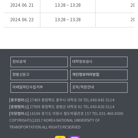
2024. 06. 21
13:28 ~ 13:28
20
2024. 06. 22
13:28 ~ 13:28
20
정보공개
대학정보공시
청렴신문고
개인정보처리방침
이메일무단수집거부
조직/직원안내
[충주캠퍼스]
27469 충청북도 충주시 대학로 50 TEL.043-841-5114
[증평캠퍼스]
27909 충청북도 증평군 대학로 61 TEL.043-820-5114
[의왕캠퍼스]
16106 경기도 의왕시 철도박물관로 157 TEL.031-460-0500
COPYRIGHT(c)2017 KOREA NATIONAL UNIVERSITY OF
TRANSPORTATION.ALL RIGHTS RESERVED