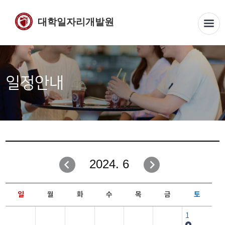
대학일자리개발원
일정안내
2024. 6
일
월
화
수
목
금
토
1