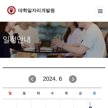
대학일자리개발원
일정안내
2024. 6
일
월
화
수
목
금
토
1