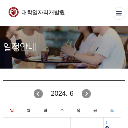
대학일자리개발원
일정안내
2024. 6
일
월
화
수
목
금
토
1