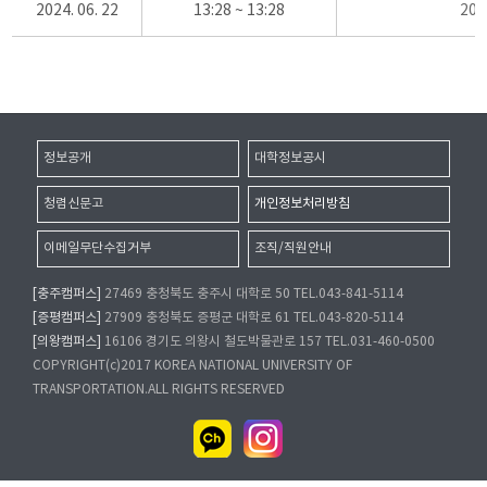
2024. 06. 22
13:28 ~ 13:28
20
정보공개
대학정보공시
청렴신문고
개인정보처리방침
이메일무단수집거부
조직/직원안내
[충주캠퍼스]
27469 충청북도 충주시 대학로 50 TEL.043-841-5114
[증평캠퍼스]
27909 충청북도 증평군 대학로 61 TEL.043-820-5114
[의왕캠퍼스]
16106 경기도 의왕시 철도박물관로 157 TEL.031-460-0500
COPYRIGHT(c)2017 KOREA NATIONAL UNIVERSITY OF
TRANSPORTATION.ALL RIGHTS RESERVED