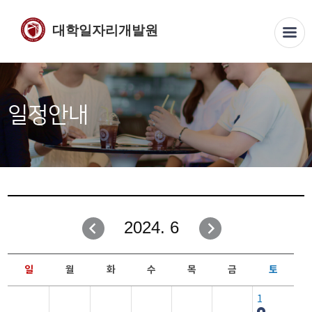
대학일자리개발원
일정안내
2024. 6
일
월
화
수
목
금
토
1