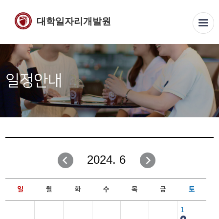
대학일자리개발원
일정안내
2024. 6
일
월
화
수
목
금
토
1