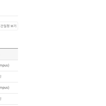
월간일정 보기
소
mpus)
인
mpus)
인