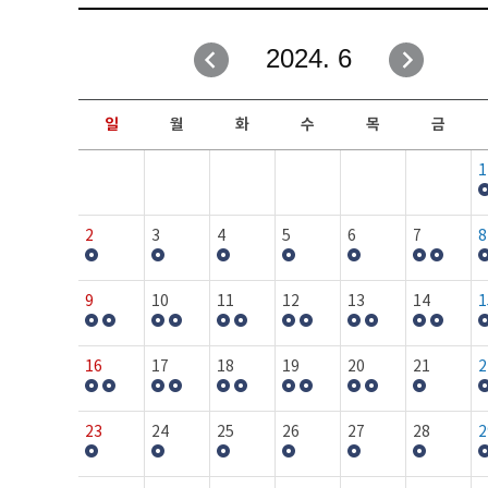
취업성공지원과
자유게시판
2024. 6
창업지원·교육센터
일정안내
현장실습/IPP사업단
보도자료
일
월
화
수
목
금
커뮤니티
행사갤러리
1
홈페이지가이드
프로그램제안
2
3
4
5
6
7
8
9
10
11
12
13
14
1
16
17
18
19
20
21
2
23
24
25
26
27
28
2