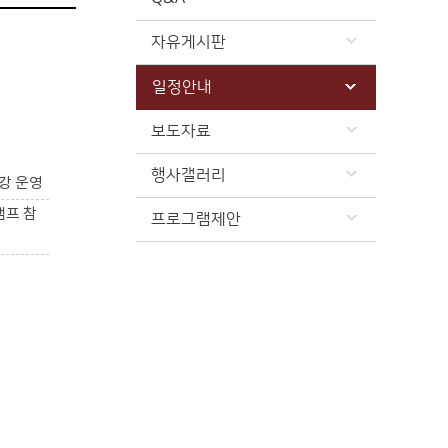
자유게시판
일정안내
보도자료
행사갤러리
강 운영
캠프 참
프로그램제안