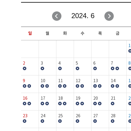
취업성공지원과
자유게시판
2024. 6
창업지원·교육센터
일정안내
현장실습/IPP사업단
보도자료
일
월
화
수
목
금
커뮤니티
행사갤러리
1
홈페이지가이드
프로그램제안
2
3
4
5
6
7
8
9
10
11
12
13
14
1
16
17
18
19
20
21
2
23
24
25
26
27
28
2