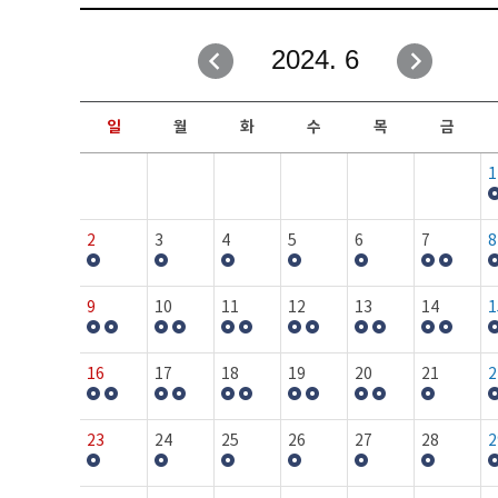
취업성공지원과
자유게시판
2024. 6
창업지원·교육센터
일정안내
현장실습/IPP사업단
보도자료
일
월
화
수
목
금
커뮤니티
행사갤러리
1
홈페이지가이드
프로그램제안
2
3
4
5
6
7
8
9
10
11
12
13
14
1
16
17
18
19
20
21
2
23
24
25
26
27
28
2