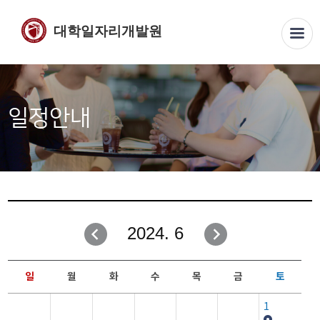
대학일자리개발원
일정안내
2024. 6
일
월
화
수
목
금
토
1