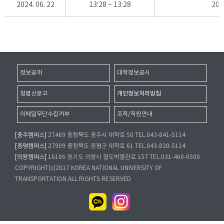
2024. 06. 22
13:28 ~ 13:28
20
정보공개
대학정보공시
청렴신문고
개인정보처리방침
이메일무단수집거부
조직/직원안내
[충주캠퍼스]
27469 충청북도 충주시 대학로 50 TEL.043-841-5114
[증평캠퍼스]
27909 충청북도 증평군 대학로 61 TEL.043-820-5114
[의왕캠퍼스]
16106 경기도 의왕시 철도박물관로 157 TEL.031-460-0500
COPYRIGHT(c)2017 KOREA NATIONAL UNIVERSITY OF
TRANSPORTATION.ALL RIGHTS RESERVED