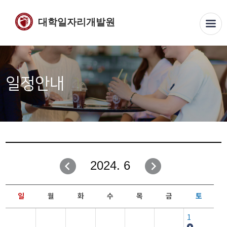
대학일자리개발원
일정안내
2024. 6
일
월
화
수
목
금
토
1