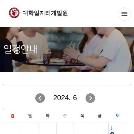
대학일자리개발원
일정안내
2024. 6
일
월
화
수
목
금
토
1