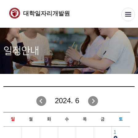
대학일자리개발원
일정안내
2024. 6
일
월
화
수
목
금
토
1