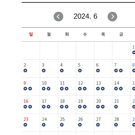
취업성공지원과
자유게시판
2024. 6
창업지원·교육센터
일정안내
현장실습/IPP사업단
보도자료
일
월
화
수
목
금
커뮤니티
행사갤러리
1
홈페이지가이드
프로그램제안
2
3
4
5
6
7
8
9
10
11
12
13
14
1
16
17
18
19
20
21
2
23
24
25
26
27
28
2