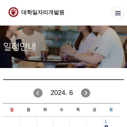
대학일자리개발원
일정안내
2024. 6
일
월
화
수
목
금
토
1