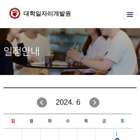
대학일자리개발원
일정안내
2024. 6
일
월
화
수
목
금
토
1