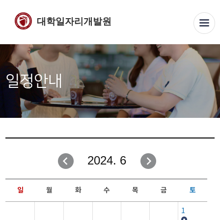
대학일자리개발원
일정안내
2024. 6
일
월
화
수
목
금
토
1