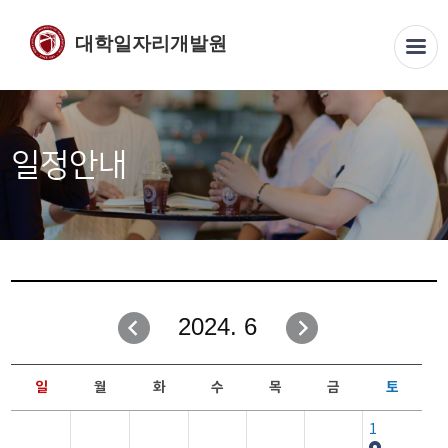
대학일자리개발원
일정안내
2024. 6
일
월
화
수
목
금
토
1