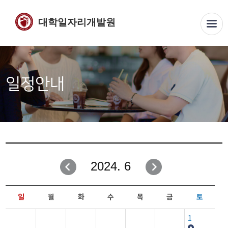
대학일자리개발원
일정안내
2024. 6
일
월
화
수
목
금
토
1