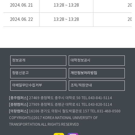
2024. 06. 21
13:28 ~ 13:28
20
2024. 06. 22
13:28 ~ 13:28
20
정보공개
대학정보공시
청렴신문고
개인정보처리방침
이메일무단수집거부
조직/직원안내
[충주캠퍼스]
27469 충청북도 충주시 대학로 50 TEL.043-841-5114
[증평캠퍼스]
27909 충청북도 증평군 대학로 61 TEL.043-820-5114
[의왕캠퍼스]
16106 경기도 의왕시 철도박물관로 157 TEL.031-460-0500
COPYRIGHT(c)2017 KOREA NATIONAL UNIVERSITY OF
TRANSPORTATION.ALL RIGHTS RESERVED