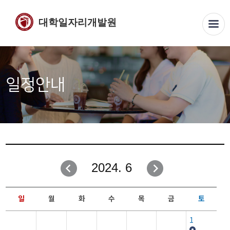
대학일자리개발원
일정안내
2024. 6
일
월
화
수
목
금
토
1