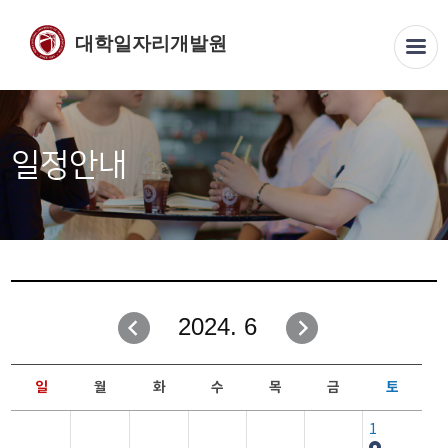
대학일자리개발원
일정안내
2024. 6
일
월
화
수
목
금
토
1