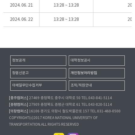
2024. 06. 21
13:28 ~ 13:28
20
2024. 06. 22
13:28 ~ 13:28
20
정보공개
대학정보공시
청렴신문고
개인정보처리방침
이메일무단수집거부
조직/직원안내
[충주캠퍼스]
27469 충청북도 충주시 대학로 50 TEL.043-841-5114
[증평캠퍼스]
27909 충청북도 증평군 대학로 61 TEL.043-820-5114
[의왕캠퍼스]
16106 경기도 의왕시 철도박물관로 157 TEL.031-460-0500
COPYRIGHT(c)2017 KOREA NATIONAL UNIVERSITY OF
TRANSPORTATION.ALL RIGHTS RESERVED