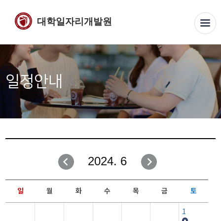
대학일자리개발원
일정안내
2024. 6
일
월
화
수
목
금
토
1