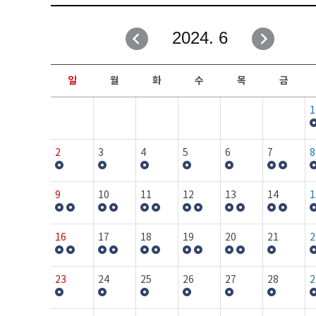
취업성공지원과
자유게시판
2024. 6
창업지원·교육센터
일정안내
현장실습/IPP사업단
보도자료
일
월
화
수
목
금
커뮤니티
행사갤러리
1
홈페이지가이드
프로그램제안
2
3
4
5
6
7
8
9
10
11
12
13
14
1
16
17
18
19
20
21
2
23
24
25
26
27
28
2