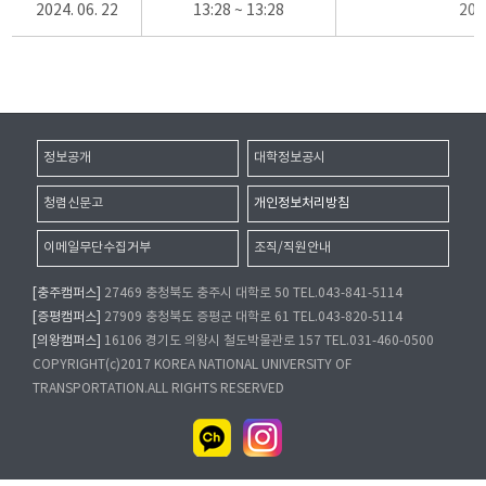
2024. 06. 22
13:28 ~ 13:28
20
정보공개
대학정보공시
청렴신문고
개인정보처리방침
이메일무단수집거부
조직/직원안내
[충주캠퍼스]
27469 충청북도 충주시 대학로 50 TEL.043-841-5114
[증평캠퍼스]
27909 충청북도 증평군 대학로 61 TEL.043-820-5114
[의왕캠퍼스]
16106 경기도 의왕시 철도박물관로 157 TEL.031-460-0500
COPYRIGHT(c)2017 KOREA NATIONAL UNIVERSITY OF
TRANSPORTATION.ALL RIGHTS RESERVED