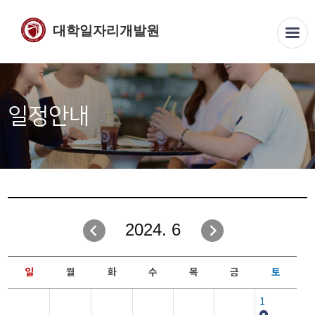
대학일자리개발원
일정안내
2024. 6
일
월
화
수
목
금
토
1