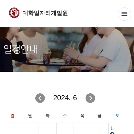
대학일자리개발원
일정안내
2024. 6
일
월
화
수
목
금
토
1