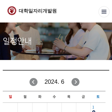
대학일자리개발원
일정안내
2024. 6
일
월
화
수
목
금
토
1