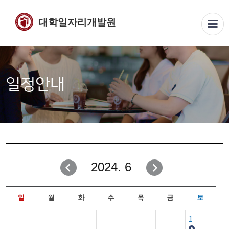
대학일자리개발원
일정안내
2024. 6
일
월
화
수
목
금
토
1