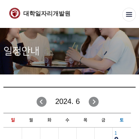
대학일자리개발원
일정안내
2024. 6
일
월
화
수
목
금
토
1