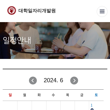
대학일자리개발원
일정안내
2024. 6
일
월
화
수
목
금
토
1