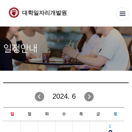
대학일자리개발원
일정안내
2024. 6
일
월
화
수
목
금
토
1