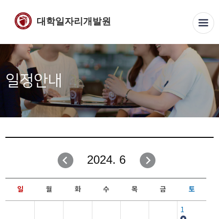
대학일자리개발원
일정안내
2024. 6
일
월
화
수
목
금
토
1