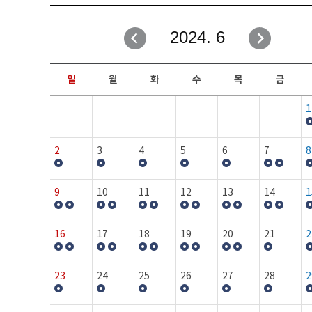
취업성공지원과
자유게시판
2024. 6
창업지원·교육센터
일정안내
현장실습/IPP사업단
보도자료
일
월
화
수
목
금
커뮤니티
행사갤러리
1
홈페이지가이드
프로그램제안
2
3
4
5
6
7
8
9
10
11
12
13
14
1
16
17
18
19
20
21
2
23
24
25
26
27
28
2