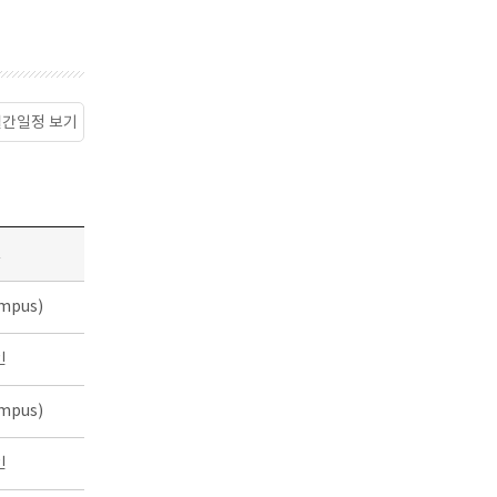
월간일정 보기
소
mpus)
인
mpus)
인