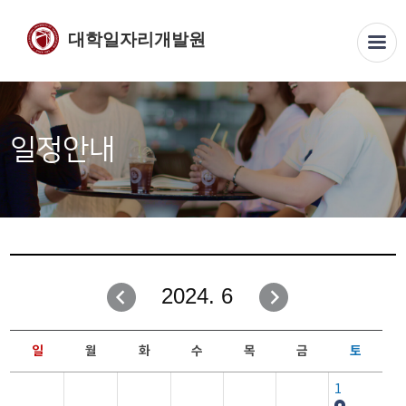
대학일자리개발원
일정안내
2024. 6
일
월
화
수
목
금
토
1